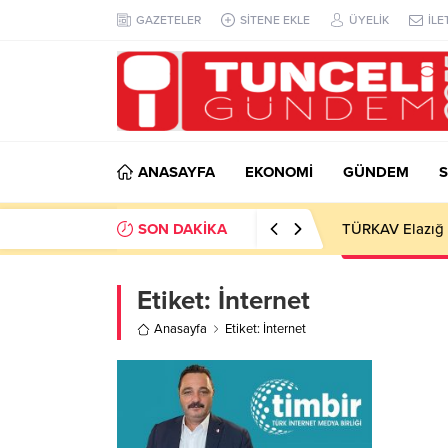
GAZETELER
SİTENE EKLE
ÜYELİK
İLE
ANASAYFA
EKONOMİ
GÜNDEM
S
SON DAKİKA
TÜRKAV Elazığ Ş
Etiket:
İnternet
Anasayfa
Etiket: İnternet