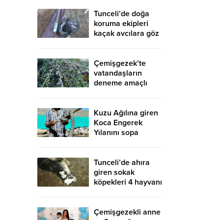
Tunceli’de doğa
koruma ekipleri
kaçak avcılara göz
açtırmıyor
Çemişgezek’te
vatandaşların
deneme amaçlı
diktiği zeytinler
yetişti
Kuzu Ağılına giren
Koca Engerek
Yılanını sopa
yardımıyla çıkardı
Tunceli’de ahıra
giren sokak
köpekleri 4 hayvanı
telef etti, 15’ini de
yaraladı
Çemişgezekli anne