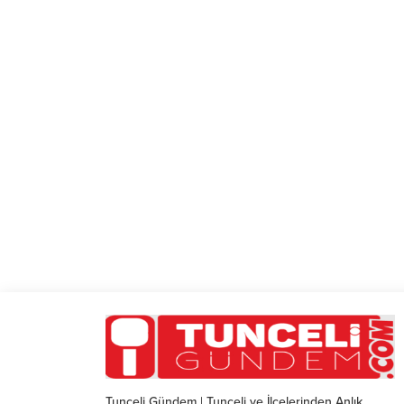
Tunceli Gündem | Tunceli ve İlçelerinden Anlık