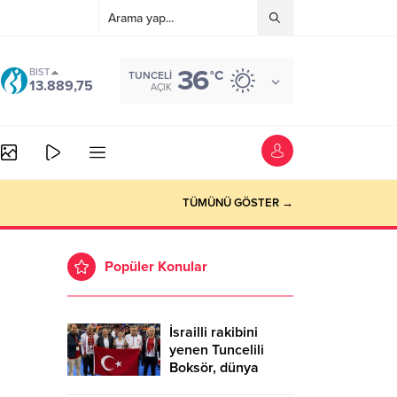
36
BIST
°C
TUNCELI
13.889,75
AÇIK
TÜMÜNÜ GÖSTER →
Popüler Konular
İsrailli rakibini
yenen Tuncelili
Boksör, dünya
şampiyonu oldu