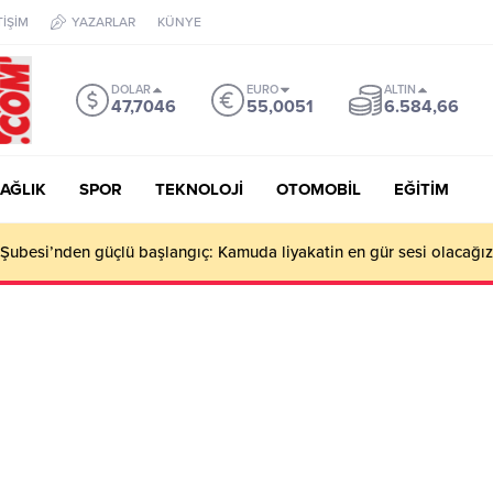
TİŞİM
YAZARLAR
KÜNYE
DOLAR
EURO
ALTIN
47,7046
55,0051
6.584,66
AĞLIK
SPOR
TEKNOLOJİ
OTOMOBİL
EĞİTİM
ubesi’nden güçlü başlangıç: Kamuda liyakatin en gür sesi olacağız