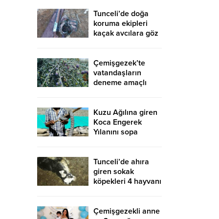
Tunceli’de doğa
koruma ekipleri
kaçak avcılara göz
açtırmıyor
Çemişgezek’te
vatandaşların
deneme amaçlı
diktiği zeytinler
yetişti
Kuzu Ağılına giren
Koca Engerek
Yılanını sopa
yardımıyla çıkardı
Tunceli’de ahıra
giren sokak
köpekleri 4 hayvanı
telef etti, 15’ini de
yaraladı
Çemişgezekli anne