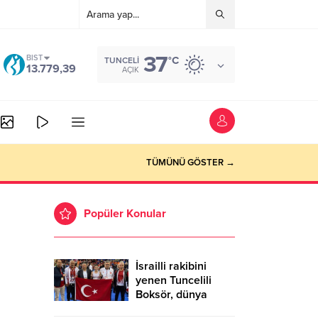
37
BIST
°C
TUNCELI
13.779,39
AÇIK
TÜMÜNÜ GÖSTER →
Popüler Konular
İsrailli rakibini
yenen Tuncelili
Boksör, dünya
şampiyonu oldu