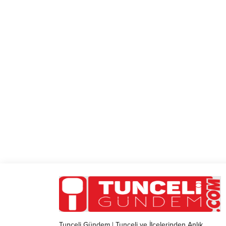
Tunceli Gündem | Tunceli ve İlçelerinden Anlık