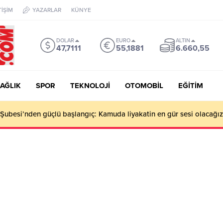
TİŞİM
YAZARLAR
KÜNYE
DOLAR
EURO
ALTIN
47,7111
55,1881
6.660,55
AĞLIK
SPOR
TEKNOLOJİ
OTOMOBİL
EĞİTİM
ubesi’nden güçlü başlangıç: Kamuda liyakatin en gür sesi olacağız