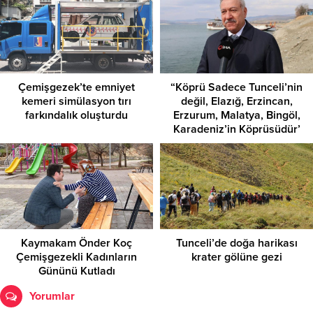
Çemişgezek’te emniyet
“Köprü Sadece Tunceli’nin
kemeri simülasyon tırı
değil, Elazığ, Erzincan,
farkındalık oluşturdu
Erzurum, Malatya, Bingöl,
Karadeniz’in Köprüsüdür’
Kaymakam Önder Koç
Tunceli’de doğa harikası
Çemişgezekli Kadınların
krater gölüne gezi
Gününü Kutladı
Yorumlar