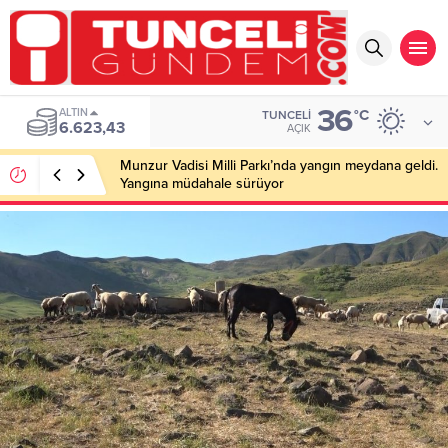
36
ALTIN
°C
TUNCELI
6.623,43
AÇIK
Munzur Vadisi Milli Parkı’nda yangın meydana geldi.
Yangına müdahale sürüyor