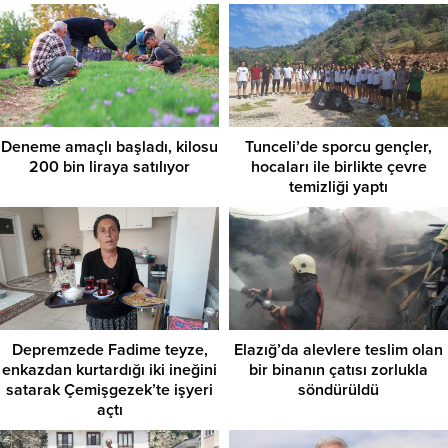
Deneme amaçlı başladı, kilosu
Tunceli’de sporcu gençler,
200 bin liraya satılıyor
hocaları ile birlikte çevre
temizliği yaptı
Depremzede Fadime teyze,
Elazığ’da alevlere teslim olan
enkazdan kurtardığı iki ineğini
bir binanın çatısı zorlukla
satarak Çemişgezek’te işyeri
söndürüldü
açtı