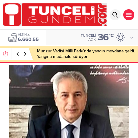
36
ALTIN
°C
TUNCELI
6.660,55
AÇIK
Munzur Vadisi Milli Parkı’nda yangın meydana geldi.
Yangına müdahale sürüyor