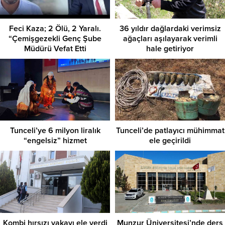
Feci Kaza; 2 Ölü, 2 Yaralı.
36 yıldır dağlardaki verimsiz
“Çemişgezekli Genç Şube
ağaçları aşılayarak verimli
Müdürü Vefat Etti
hale getiriyor
Tunceli’ye 6 milyon liralık
Tunceli’de patlayıcı mühimmat
“engelsiz” hizmet
ele geçirildi
Kombi hırsızı yakayı ele verdi
Munzur Üniversitesi’nde ders