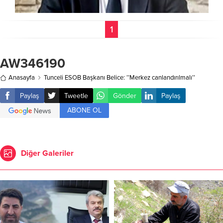
1
AW346190
Anasayfa
Tunceli ESOB Başkanı Belice: ’’Merkez canlandırılmalı’’
Paylaş
Tweetle
Gönder
Paylaş
ABONE OL
Diğer Galeriler