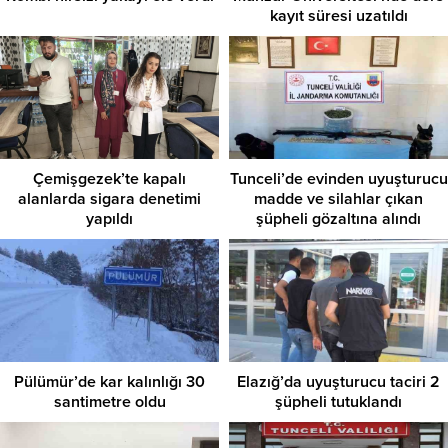
kayıt süresi uzatıldı
Çemişgezek’te kapalı
Tunceli’de evinden uyuşturucu
alanlarda sigara denetimi
madde ve silahlar çıkan
yapıldı
şüpheli gözaltına alındı
Pülümür’de kar kalınlığı 30
Elazığ’da uyuşturucu taciri 2
santimetre oldu
şüpheli tutuklandı