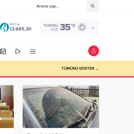
35
BIST
°C
TUNCELI
13.685,30
AÇIK
TÜMÜNÜ GÖSTER →