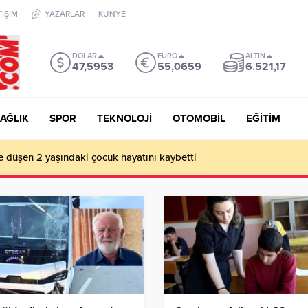
TİŞİM
YAZARLAR
KÜNYE
DOLAR
EURO
ALTIN
47,5953
55,0659
6.521,17
AĞLIK
SPOR
TEKNOLOJİ
OTOMOBİL
EĞİTİM
e düşen 2 yaşındaki çocuk hayatını kaybetti