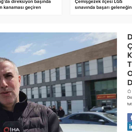
ığ’da direksiyon başında
Çemişgezek ilçesi LGS
n kanaması geçiren
sınavında başarı geleneğin
cü, hayatını kaybetti
bozmadı
D
Ç
K
D
Do
tu