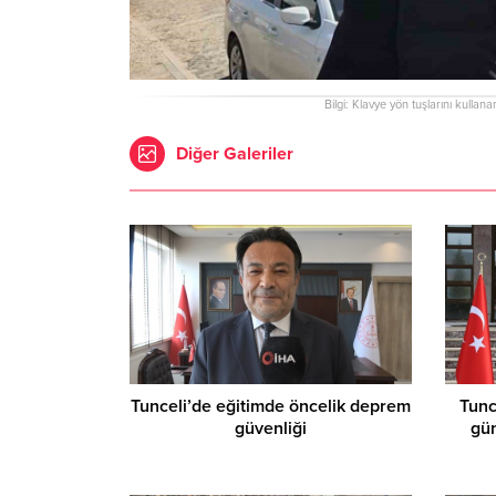
Bilgi: Klavye yön tuşlarını kullana
Diğer Galeriler
Tunceli’de eğitimde öncelik deprem
Tunc
güvenliği
gün