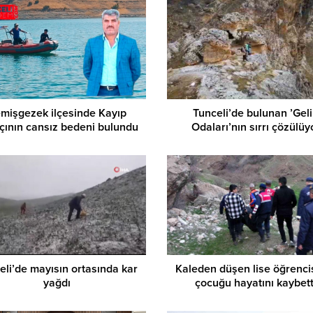
mişgezek ilçesinde Kayıp
Tunceli’de bulunan ’Gel
kçının cansız bedeni bulundu
Odaları’nın sırrı çözülüy
eli’de mayısın ortasında kar
Kaleden düşen lise öğrencis
yağdı
çocuğu hayatını kaybett