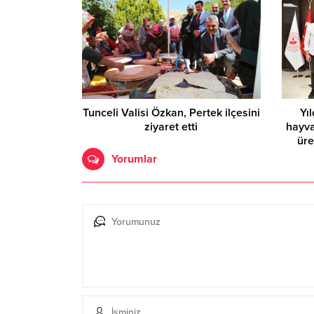
Tunceli Valisi Özkan, Pertek ilçesini
Yı
ziyaret etti
hayva
üre
Yorumlar