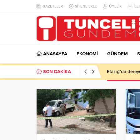
GAZETELER
SİTENE EKLE
ÜYELİK
İLE
ANASAYFA
EKONOMİ
GÜNDEM
S
SON DAKİKA
Elazığ’da derey