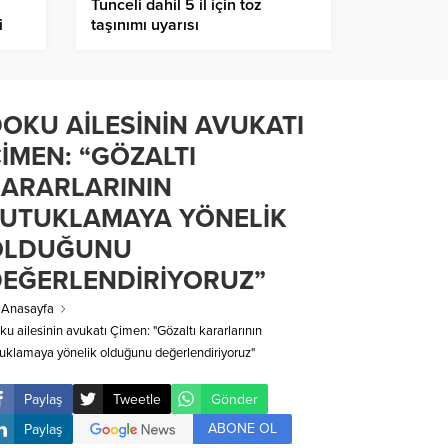
Tunceli dahil 5 il için toz
i
taşınımı uyarısı
OKU AİLESİNİN AVUKATI
İMEN: “GÖZALTI
ARARLARININ
TUTUKLAMAYA YÖNELİK
OLDUĞUNU
EĞERLENDİRİYORUZ”
Anasayfa
ku ailesinin avukatı Çimen: "Gözaltı kararlarının
tuklamaya yönelik olduğunu değerlendiriyoruz"
Paylaş
Tweetle
Gönder
ABONE OL
Paylaş