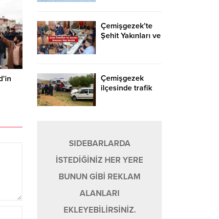
Kayak
Merkezinde
Kutladı
Çemişgezek’te
Şehit Yakınları ve
Gazilerin
Onuruna İftar
Programı
Düzenlendi
Çemişgezek
d’in
ilçesinde trafik
kazası: 4 yaralı
SIDEBARLARDA
İSTEDİĞİNİZ HER YERE
BUNUN GİBİ REKLAM
ALANLARI
EKLEYEBİLİRSİNİZ.