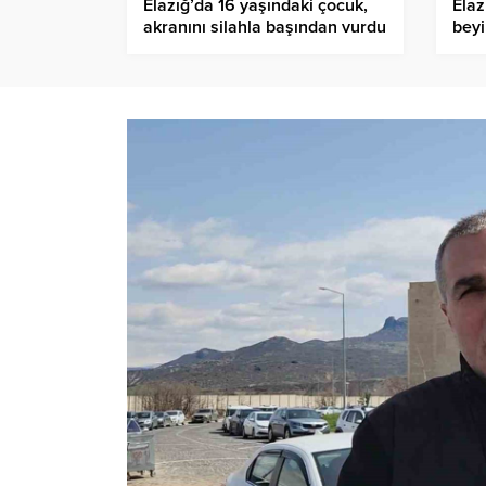
Elazığ’da 16 yaşındaki çocuk,
Elaz
akranını silahla başından vurdu
beyi
sürü