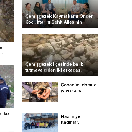
Çemişgezek Kaymakamı Önder
Koç , İftarını Şehit Ailesinin
Evinde Açtı
in
or
Çemişgezek ilçesinde balık
tutmaya giden iki arkadaş,
gördükleri karşısında şaşkınlık
yaşadı
Çoban’ın, domuz
yavrusuna
gösterdiği şefkat
içleri ısıttı
i kız
Nazımiyeli
i
Kadınlar,
Kadınlar Gününü