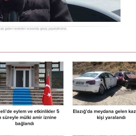
rak galeri resimleri arasında geçiş yapabilirsiniz.
İsrailli rakibini yenen Tu
Boksör, dünya şampiyo
eli’de eylem ve etkinlikler 5
Elazığ’da meydana gelen kaz
 süreyle mülki amir iznine
kişi yaralandı
bağlandı